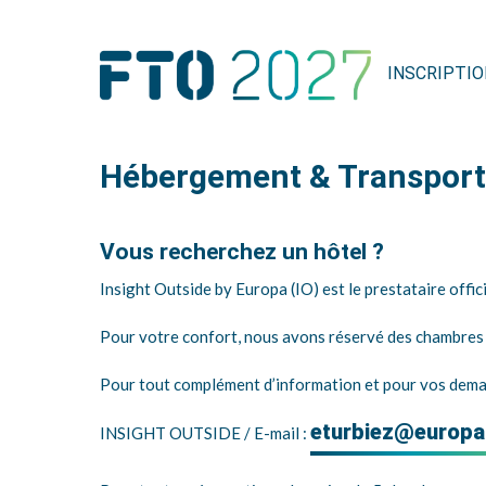
Aller
Panneau de gestion des cookies
Navigation
au
principale
contenu
principal
INSCRIPTI
Hébergement & Transport
Vous recherchez un hôtel ?
Insight Outside by Europa (IO) est le prestataire offic
Pour votre confort, nous avons réservé des chambres à
Pour tout complément d’information et pour vos demand
eturbiez@europ
INSIGHT OUTSIDE / E-mail :